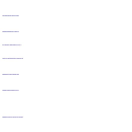
荣誉资质
生产制造
联系我们
消费者服务
业务联系
加入我们
在线商城
天猫旗舰店
京东旗舰店