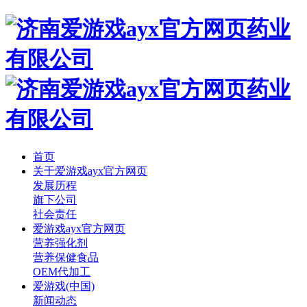
首页
关于爱游戏ayx官方网页
发展历程
旗下公司
社会责任
爱游戏ayx官方网页
营养强化剂
营养保健食品
OEM代加工
爱游戏(中国)
新闻动态