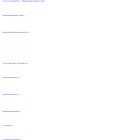
营养
强化剂
营养保健食品
OEM代加工
新闻与活动
新闻动态
展会信息
营养资讯
品质
管理
质量保证