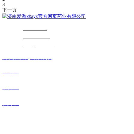
3
下一页
服务热线：
400-0808-137
企业业务：
0531-88934846
邮 箱：
sales@hl-asia.com
关于
爱游戏ayx官方网页
发展历程
旗下公司
社会责任
爱游戏ayx官方网页胆碱
爱游戏ayx官方网页