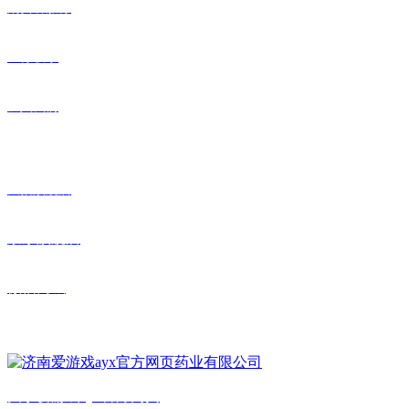
消费者服务
业务联系
加入我们
在线商城
天猫旗舰店
京东旗舰店
微信商城
公众号
关于
爱游戏ayx官方网页