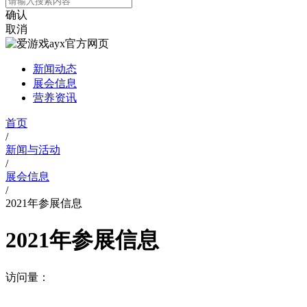
确认
取消
新闻动态
展会信息
营养资讯
首页
/
新闻与活动
/
展会信息
/
2021年参展信息
2021年参展信息
访问量：