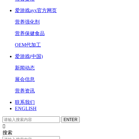
爱游戏ayx官方网页
营养强化剂
营养保健食品
OEM代加工
爱游戏(中国)
新闻动态
展会信息
营养资讯
联系我们
ENGLISH

搜索