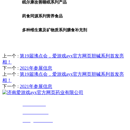
眠尔康改善睡眠系列产品
药食同源系列营养食品
多种维生素及矿物质系列膳食补充剂
上一个
:
第19届沸点会，爱游戏ayx官方网页胆碱系列首发亮
相！
下一个
:
2021年参展信息
上一个
:
第19届沸点会，爱游戏ayx官方网页胆碱系列首发亮
相！
下一个
:
2021年参展信息
服务热线：
400-0808-137
企业业务：
0531-88934846
邮 箱：
sales@hl-asia.com