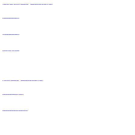
关于
爱游戏ayx官方网页
发展历程
旗下公司
社会责任
爱游戏ayx官方网页胆碱
爱游戏ayx官方网页
营养
强化剂
营养保健食品
OEM代加工