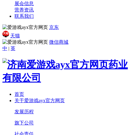
展会信息
营养资讯
联系我们
京东
天猫
微信商城
中
|
英
首页
关于爱游戏ayx官方网页
发展历程
旗下公司
社会责任