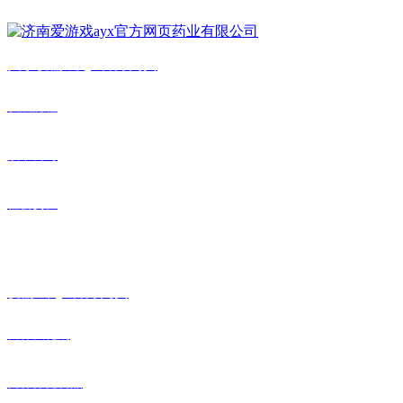
关于
爱游戏ayx官方网页
发展历程
旗下公司
社会责任
爱游戏ayx官方网页胆碱
爱游戏ayx官方网页
营养
强化剂
营养保健食品