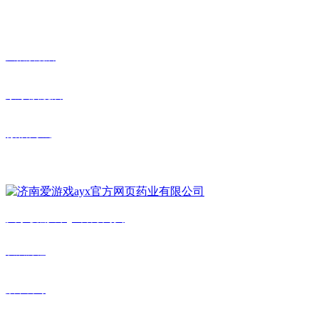
在线商城
天猫旗舰店
京东旗舰店
微信商城
公众号
关于
爱游戏ayx官方网页
发展历程
旗下公司