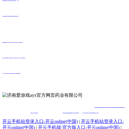
营养资讯
在线商城
天猫旗舰店
京东旗舰店
微信商城
公众号
版权所有© 济南爱游戏ayx官方网页药业有限公司
鲁ICP备18033571
号-1
网站建设：
中企动力
济南二分
开云手机站登录入口-开云online(中国)
|
开云手机站登录入口-
开云online(中国)
|
开云手机端·官方版入口-开云online(中国)
|