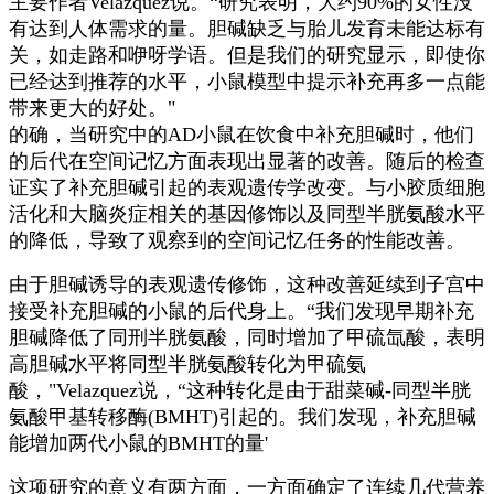
主要作者Velazquez说。“研究表明，大约90%的女性没
有达到人体需求的量。胆碱缺乏与胎儿发育未能达标有
关，如走路和咿呀学语。但是我们的研究显示，即使你
已经达到推荐的水平，小鼠模型中提示补充再多一点能
带来更大的好处。"
的确，当研究中的AD小鼠在饮食中补充胆碱时，他们
的后代在空间记忆方面表现出显著的改善。随后的检查
证实了补充胆碱引起的表观遗传学改变。与小胶质细胞
活化和大脑炎症相关的基因修饰以及同型半胱氨酸水平
的降低，导致了观察到的空间记忆任务的性能改善。
由于胆碱诱导的表观遗传修饰，这种改善延续到子宫中
接受补充胆碱的小鼠的后代身上。“我们发现早期补充
胆碱降低了同刑半胱氨酸，同时增加了甲硫氙酸，表明
高胆碱水平将同型半胱氨酸转化为甲硫氨
酸，"Velazquez说，“这种转化是由于甜菜碱-同型半胱
氨酸甲基转移酶(BMHT)引起的。我们发现，补充胆碱
能增加两代小鼠的BMHT的量'
这项研究的意义有两方面，一方面确定了连续几代营养