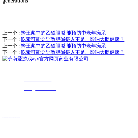
generations
上一个
:
蜂王浆中的乙酰胆碱 能预防中老年痴呆
下一个
:
吃素可能会导致胆碱摄入不足、影响大脑健康？
上一个
:
蜂王浆中的乙酰胆碱 能预防中老年痴呆
下一个
:
吃素可能会导致胆碱摄入不足、影响大脑健康？
服务热线：
400-0808-137
企业业务：
0531-88934846
邮 箱：
sales@hl-asia.com
关于
爱游戏ayx官方网页
发展历程
旗下公司