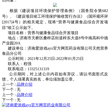
访问量：
根据《建设项目环境保护管理条例》（国务院令第682
号）、《建设项目竣工环境保护验收暂行办法》（国环规环评
[2017]4号）的相关规定，现将“营养与健康食品综合开发项
目”竣工公示如下。
项目名称：营养与健康食品综合开发项目
地点：济南市天桥区桑梓店街道梓东大道8号中南高科中德
产业园20A
建设单位：
济南爱游戏ayx官方网页药业有限公司天然营养
食品分公司
公示时间：2021年12月25日-2022年01月25日
联系人：
程强
联系电话：13325131319
公示期间，对上述公示内容如有异议，请以书面形式反
馈，个人须署真实姓名，单位须加盖公章。
上一个
:
品牌介绍
下一个
:
无
上一个
:
品牌介绍
下一个
:
无