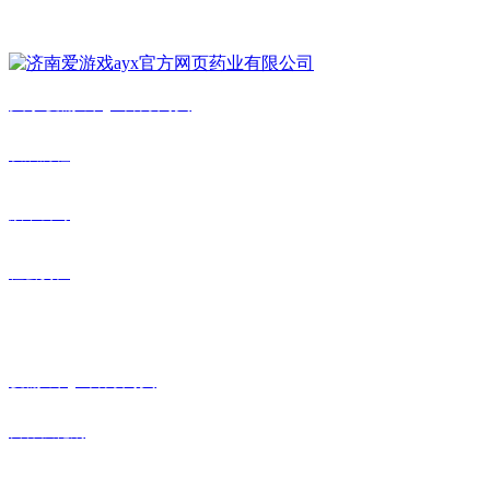
公众号
关于
爱游戏ayx官方网页
发展历程
旗下公司
社会责任
爱游戏ayx官方网页胆碱
爱游戏ayx官方网页
营养
强化剂