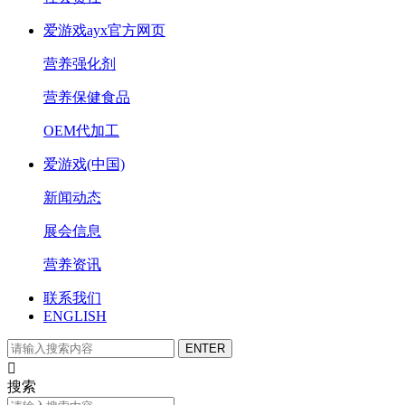
爱游戏ayx官方网页
营养强化剂
营养保健食品
OEM代加工
爱游戏(中国)
新闻动态
展会信息
营养资讯
联系我们
ENGLISH

搜索