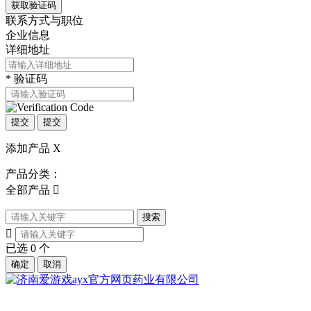
获取验证码
联系方式与职位
企业信息
详细地址
*
验证码
提交
提交
添加产品
X
产品分类：
全部产品

搜索

已选
0
个
确定
取消
服务热线：
400-0808-137