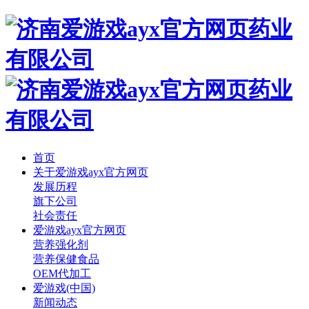
首页
关于爱游戏ayx官方网页
发展历程
旗下公司
社会责任
爱游戏ayx官方网页
营养强化剂
营养保健食品
OEM代加工
爱游戏(中国)
新闻动态