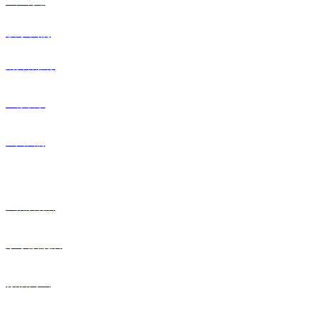
生产制造
联系我们
消费者服务
业务联系
加入我们
在线商城
天猫旗舰店
京东旗舰店
微信商城
公众号