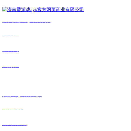
关于
爱游戏ayx官方网页
发展历程
旗下公司
社会责任
爱游戏ayx官方网页胆碱
爱游戏ayx官方网页
营养
强化剂
营养保健食品