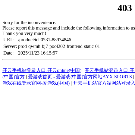
403
Sorry for the inconvenience.
Please report this message and include the following information to us
Thank you very much!
URL:
/product/tel:0531-88934846
Server:
prod-qwmh-bj7-pool202-frontend-static-01
Date:
2025/11/23 16:15:57
开云手机站登录入口-开云online(中国)
|
开云手机站登录入口-开云on
(中国)官方
|
爱游戏首页 - 爱游戏(中国)官方网站AYX SPORTS
游戏在线登录官网-爱游戏(中国)
|
开云手机站官方端网站登录入口